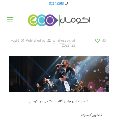
02142268
32
at
amirhossein
Published by
ژانویه
21, 2022
کنسرت امیرعباس گلاب ، ۳۰ دی در اکومال
تصاویر کنسرت :