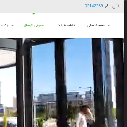
تلفن
02142268
صفحه اصلی
نقشه طبقات
معرفی اکومال
ارتباط 