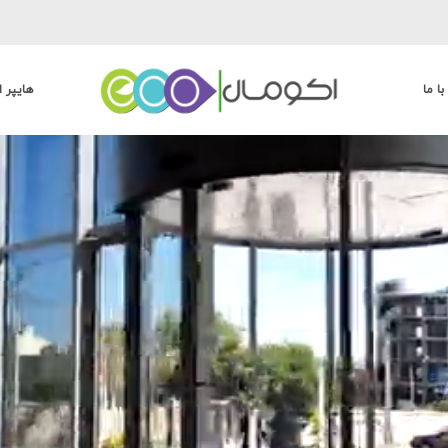
با ما
هایپر ا