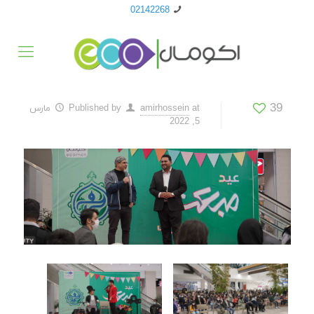
02142268
39
at
amirhossein
Published by
مارس
5, 2022