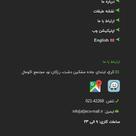
درباره ما
نقشه طبقات
ارتباط با ما
اپلیکیشن وب
English
ارتباط با ما
کرج، ابتدای جاده مشکین دشت، رزکان نو، مجتمع اکومال
تلفن: 42268-021
ایمیل: info[at]eco-mall.ir
ساعات کاری:
۹
الی
۲۳