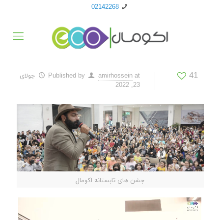
02142268
41
at
amirhossein
Published by
جولای
23, 2022
جشن های تابستانه اکومال