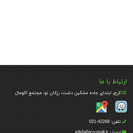
ارتباط با ما
کرج، ابتدای جاده مشکین دشت، رزکان نو، مجتمع اکومال
تلفن: 42268-021
ایمیل: info[at]eco-mall.ir