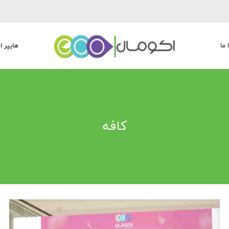
 ما
هایپر ا
کافه