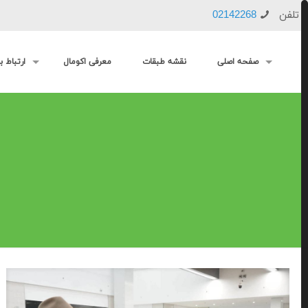
تلفن
02142268
صفحه اصلی
نقشه طبقات
معرفی اکومال
ارتباط با