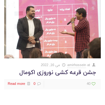
at
amirhossein
می 16, 2022
جشن قرعه کشی نوروزی اکومال
Read more
0
40