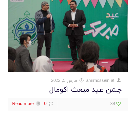
at
amirhossein
مارس 5, 2022
جشن عید مبعث اکومال
Read more
0
39