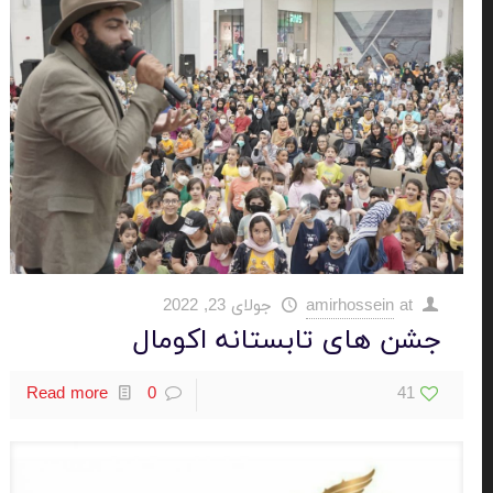
at
amirhossein
جولای 23, 2022
جشن های تابستانه اکومال
Read more
0
41