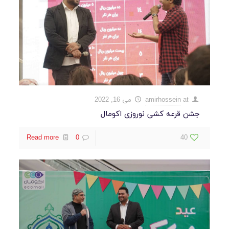
at
amirhossein
می 16, 2022
جشن قرعه کشی نوروزی اکومال
Read more
0
40