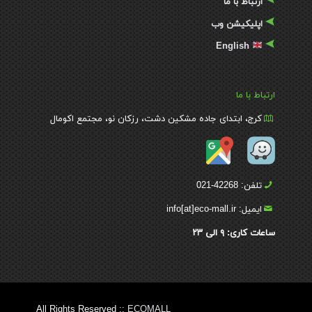
ارتباط با ما
اپلیکیشن وب
English
ارتباط با ما
کرج، ابتدای جاده مشکین دشت، رزکان نو، مجتمع اکومال
تلفن: 42268-021
ایمیل: info[at]eco-mall.ir
ساعات کاری:
۹
الی
۲۳
All Rights Reserved ::
ECOMALL
By:AmirHosseinChoghaei