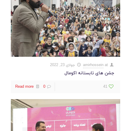
at
amirhossein
جولای 23, 2022
جشن های تابستانه اکومال
Read more
0
41