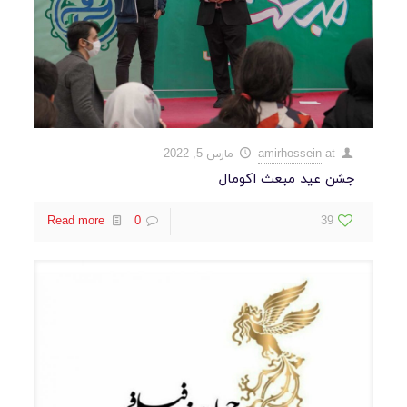
at
amirhossein
مارس 5, 2022
جشن عید مبعث اکومال
Read more
0
39