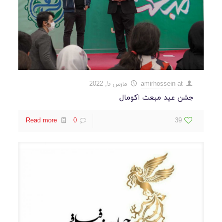
at
amirhossein
مارس 5, 2022
جشن عید مبعث اکومال
Read more
0
39