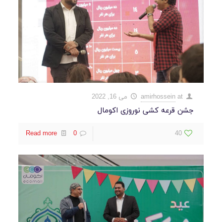
at
amirhossein
می 16, 2022
جشن قرعه کشی نوروزی اکومال
Read more
0
40