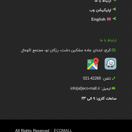
ارتباط با ما
اپلیکیشن وب
English
ارتباط با ما
کرج، ابتدای جاده مشکین دشت، رزکان نو، مجتمع اکومال
تلفن: 42268-021
ایمیل: info[at]eco-mall.ir
ساعات کاری:
۹
الی
۲۳
All Rights Reserved ::
ECOMALL
By:AmirHosseinChoghaei