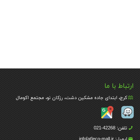
ارتباط با ما
کرج، ابتدای جاده مشکین دشت، رزکان نو، مجتمع اکومال
تلفن: 42268-021
ایمیل: info[at]eco-mall.ir