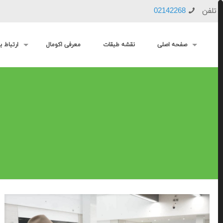
تلفن
02142268
صفحه اصلی
نقشه طبقات
معرفی اکومال
ارتباط با