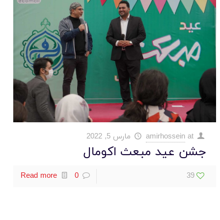
at
amirhossein
مارس 5, 2022
جشن عید مبعث اکومال
Read more
0
39