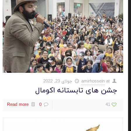
at
amirhossein
جولای 23, 2022
جشن های تابستانه اکومال
Read more
0
41