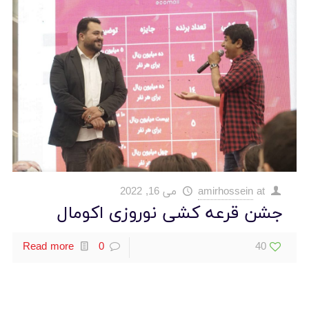
at
amirhossein
می 16, 2022
جشن قرعه کشی نوروزی اکومال
Read more
0
40