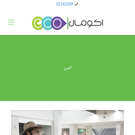
02142268
البرز