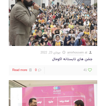
at
amirhossein
جولای 23, 2022
جشن های تابستانه اکومال
Read more
0
41