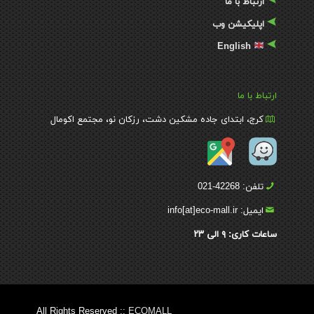
ارتباط با ما
اپلیکیشن وب
English
ارتباط با ما
کرج، ابتدای جاده مشکین دشت، رزکان نو، مجتمع اکومال
تلفن: 42268-021
ایمیل: info[at]eco-mall.ir
ساعات کاری:
۹
الی
۲۳
All Rights Reserved ::
ECOMALL
By:AmirHosseinChoghaei