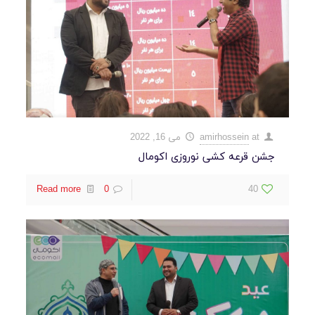
at
amirhossein
می 16, 2022
جشن قرعه کشی نوروزی اکومال
Read more
0
40