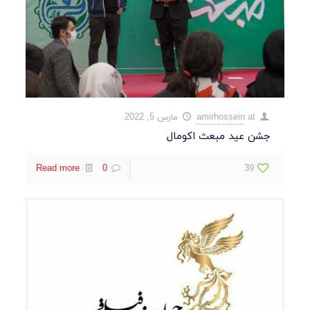
at
amirhossein
مارس 5, 2022
جشن عید مبعث اکومال
Read more
0
39